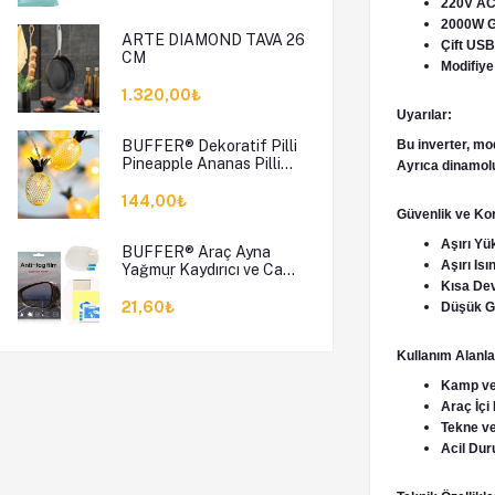
220V AC Ç
2000W Gü
ARTE DIAMOND TAVA 26
Çift USB 
CM
Modifiye
1.320,00₺
Uyarılar:
BUFFER® Dekoratif Pilli
Bu inverter, mod
Pineapple Ananas Pilli
Ayrıca dinamolu 
Şerit Led Işık (1 Metre)
144,00₺
Güvenlik ve Kor
Aşırı Yü
BUFFER® Araç Ayna
Aşırı Isı
Yağmur Kaydırıcı ve Cam
Buğu Önleyici Film
Kısa Dev
21,60₺
Düşük Ge
Kullanım Alanla
Kamp ve K
Araç İçi 
Tekne ve
Acil Dur