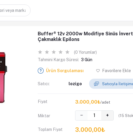
Buffer® 12v 2000w Modifiye Sinüs İnverte
Çakmaklık Epilons
(0 Yorumlar)
Tahmini Kargo Süresi:
3 Gün
Ürün Sorgulaması
Favorilere Ekle
Satıcı:
lozigo
Satıcıyla İletişi
Fiyat
3.000,00₺
/adet
−
+
(
15
Stok
Miktar
3.000,00₺
Toplam Fiyat