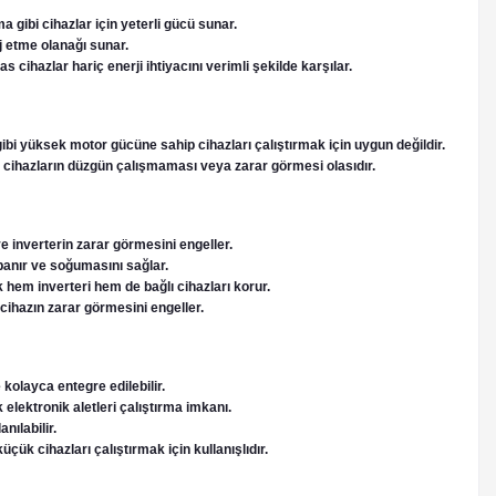
 gibi cihazlar için yeterli gücü sunar.
rj etme olanağı sunar.
cihazlar hariç enerji ihtiyacını verimli şekilde karşılar.
gibi yüksek motor gücüne sahip cihazları çalıştırmak için uygun değildir.
ip cihazların düzgün çalışmaması veya zarar görmesi olasıdır.
inverterin zarar görmesini engeller.
apanır ve soğumasını sağlar.
 hem inverteri hem de bağlı cihazları korur.
cihazın zarar görmesini engeller.
 kolayca entegre edilebilir.
 elektronik aletleri çalıştırma imkanı.
nılabilir.
ük cihazları çalıştırmak için kullanışlıdır.