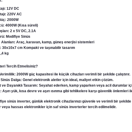
r:
tajı: 12V DC
ltajı: 220V AC
 Güç: 2000W
ü: 4000W (Kısa süreli)
şları: 2 x 5V DC, 2.1A
rü: Modifiye Sinüs
 Alanları: Araç, karavan, kamp, güneş enerjisi sistemleri
: 30x10x7 cm Kompakt ve taşınabilir tasarım
1,4 kg
eri Tercih Etmelisiniz?
rimlilik: 2000W güç kapasitesi ile küçük cihazları verimli bir şekilde çalıştırır.
Sinüs Dalga: Genel elektronik aletler için ideal, maliyet etkin çözüm.
ve Dayanıklı Tasarım: Seyahat ederken, kamp yaparken veya acil durumlar için
 Aşırı yük, kısa devre ve aşırı ısınma gibi tehlikelere karşı güvenlik önlemleri ile
e sinüs inverter, günlük elektronik cihazlarınızı güvenle ve verimli bir şekilde ça
 veya hassas elektronikler için saf sinüs inverterler tercih edilmelidir.