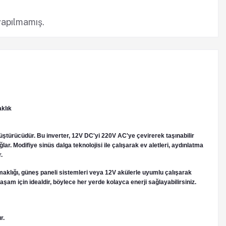
yapılmamış.
klık
nüştürücüdür. Bu inverter, 12V DC'yi 220V AC'ye çevirerek taşınabilir
ağlar. Modifiye sinüs dalga teknolojisi ile çalışarak ev aletleri, aydınlatma
.
kmaklığı, güneş paneli sistemleri veya 12V akülerle uyumlu çalışarak
aşam için idealdir, böylece her yerde kolayca enerji sağlayabilirsiniz.
r.