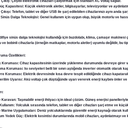
ıkış: Çeşitli elektronik cihazları çalıştırmak için standart AC voltaj sağlar.
ç Kapasitesi: Küçük elektronik aletler, bilgisayarlar, televizyonlar ve aydınlatma
Çıkışı: Telefon, tablet ve diğer USB ile şarj edilebilen cihazlarınızı aynı anda şa
 Sinüs Dalga Teknolojisi: Genel kullanım için uygun olup, büyük motorlu ve hassas 
ifiye sinüs dalga teknolojisi kullandığı için buzdolabı, klima, çamaşır makinesi 
ve bobinli cihazlarla (örneğin matkaplar, motorlu aletler) uyumlu değildir, bu t
uma Özellikleri:
k Koruması: Cihaz kapasitesinin üzerinde yüklenme durumunda devreye girer ve 
nma Koruması: Isı seviyeleri belli bir sınırı aştığında inverter otomatik olarak k
re Koruması: Elektrik devresinde kısa devre tespit edildiğinde cihazı kapatarak
rilim Uyarısı: Akü voltajı çok düştüğünde uyarı vererek enerji kaybını önler ve 
rı:
aravan: Taşınabilir enerji ihtiyacı için ideal çözüm. Güneş enerjisi panelleriyle
Kullanım: Yolculuk sırasında telefon, tablet ve diğer cihazları şarj etme ve küçük
 Marine Uygulamaları: Deniz yolculuklarında güvenilir enerji kaynağı olarak kulla
um Yedek Güç: Elektrik kesintisi durumlarında mobil cihazları, aydınlatmayı ve küç