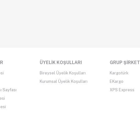
ER
ÜYELIK KOŞULLARI
GRUP ŞIRKET
si
Bireysel Üyelik Koşulları
Kargotürk
Kurumsal Üyelik Koşulları
EKargo
ı Sayfası
XPS Express
esi
mesi