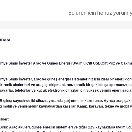
Bu ürün için henüz yorum 
aması
iye Sinüs İnverter Araç ve Güneş Enerjisi Uyumlu,Çift USB,Çift Priz ve Çakma
ye Sinüs İnverter, araç ve güneş enerjisi sistemleriniz için ideal bir enerji dö
ektronik aletlerinizi ve araç içi ekipmanlarınızı pratik bir şekilde çalıştırmanızı s
isayarlar, telefonlar ve küçük elektronik cihazlar için yüksek verimli enerji sağlar
USB çıkışı sayesinde iki cihazı aynı anda şarj etme imkânı sunar. Ayrıca araç ça
ızı mobil ve yenilenebilir kaynaklardan karşılar. Kamp, karavan, tekne ve mobil y
ikler:
iriş: Araç aküleri, güneş enerjisi sistemleri ve diğer 12V kaynaklarla uyumludu