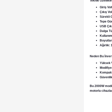
Teknik Özellikle
Giriş Vol
Çıkış Vo
Sürekli
Tepe Güc
USB Çıkı
Dalga Tü
Kullanım
Boyutlar
Ağırlık: 
Neden Bu İnvert
Yüksek Ve
Modifiye 
Kompakt 
Güvenlik:
Bu 2000W modifiy
motorlu cihazlar