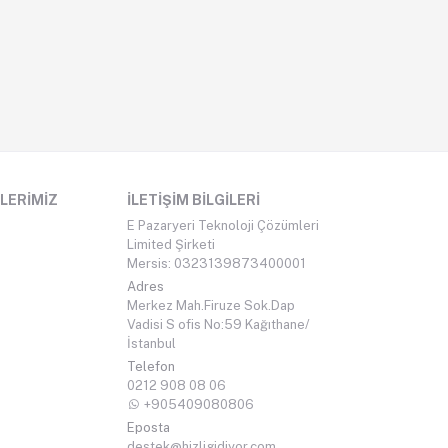
LERIMIZ
İLETIŞIM BILGILERI
E Pazaryeri Teknoloji Çözümleri
Limited Şirketi
Mersis: 0323139873400001
Adres
Merkez Mah.Firuze Sok.Dap
Vadisi S ofis No:59 Kağıthane/
İstanbul
Telefon
0212 908 08 06
+905409080806
Eposta
destek@hizligidiyor.com