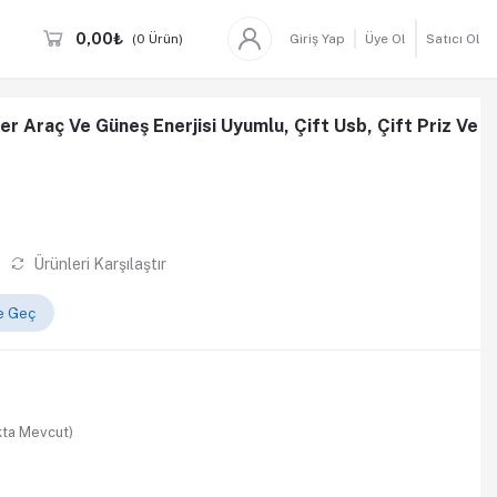
0,00₺
(
0
Ürün)
Giriş Yap
Üye Ol
Satıcı Ol
r Araç Ve Güneş Enerjisi Uyumlu, Çift Usb, Çift Priz Ve
Ürünleri Karşılaştır
me Geç
ta Mevcut)