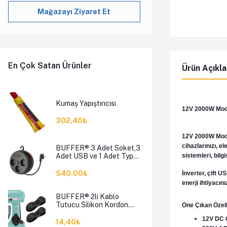
Mağazayı Ziyaret Et
En Çok Satan Ürünler
Ürün Açıkl
Kumaş Yapıştırıcısı
12V 2000W Modif
302,40₺
12V 2000W Modifi
cihazlarınızı, el
BUFFER® 3 Adet Soket,3
Adet USB ve 1 Adet Type-
sistemleri, bilg
C Girişli Termal Akım
Korumalı Makaralı Priz
540,00₺
İnverter, çift 
3395
enerji ihtiyacın
BUFFER® 2li Kablo
Tutucu Silikon Kordon
Öne Çıkan Özell
Sarıcı Kablo Yönetici Klips
12V DC G
14,40₺