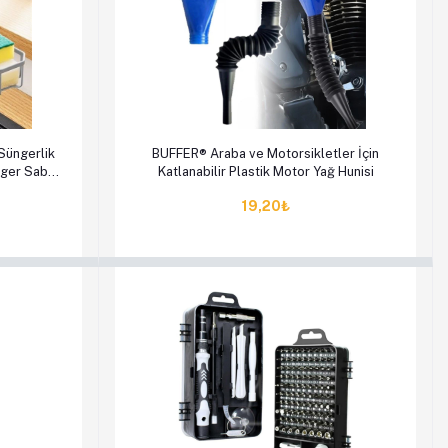
en Al
Sepete Ekle
Hemen Al
Süngerlik
BUFFER® Araba ve Motorsikletler İçin
nger Sabun
Katlanabilir Plastik Motor Yağ Hunisi
19,20₺