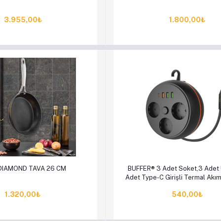
3.955,00₺
1.800,00₺
le
Hemen Al
Sepete Ekle
Hem
DIAMOND TAVA 26 CM
BUFFER® 3 Adet Soket,3 Adet 
Adet Type-C Girişli Termal Akı
Makaralı Priz 3395
1.320,00₺
540,00₺