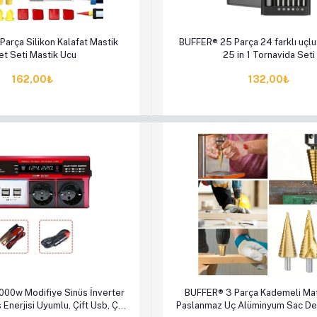
le
Hemen Al
Sepete Ekle
Hem
arça Silikon Kalafat Mastik
BUFFER® 25 Parça 24 farklı uçlu 
et Seti Mastik Ucu
25 in 1 Tornavida Seti
162,00₺
132,00₺
le
Hemen Al
Sepete Ekle
Hem
000w Modifiye Sinüs İnverter
BUFFER® 3 Parça Kademeli Ma
Enerjisi Uyumlu, Çift Usb, Çift
Paslanmaz Uç Alüminyum Sac D