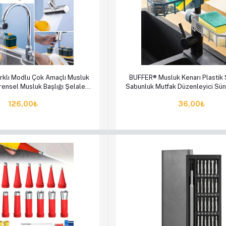
le
Hemen Al
Sepete Ekle
Hem
rklı Modlu Çok Amaçlı Musluk
BUFFER® Musluk Kenarı Plastik 
ensel Musluk Başlığı Şelale
Sabunluk Mutfak Düzenleyici Sü
Musluk
Mutfak Organizeri
126,00₺
36,00₺