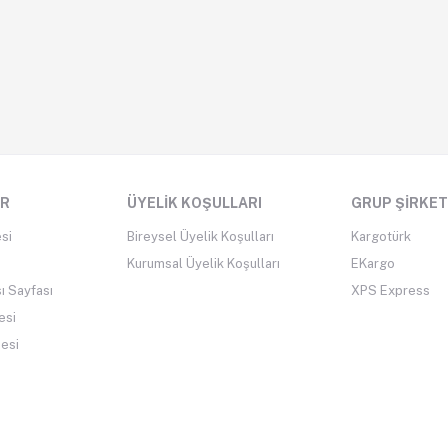
ER
ÜYELIK KOŞULLARI
GRUP ŞIRKET
si
Bireysel Üyelik Koşulları
Kargotürk
Kurumsal Üyelik Koşulları
EKargo
ı Sayfası
XPS Express
esi
mesi