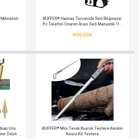
en Al
Sepete Ekle
Hemen Al
Mıknatıslı
BUFFER® Hassas Tornavida Seti Bilgisayar
Pc Telefon Onarım Aracı Seti Manyetik 115
in 1 Tornavida Seti
600,00₺
en Al
Sepete Ekle
Hemen Al
tkap Ucu
BUFFER® Mini Tavuk Kuyruk Testere,Keskin
emir Delme
Kesici Kıl Testere