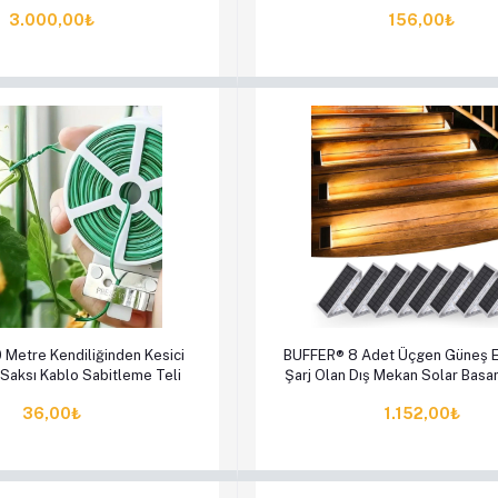
Ve Çakmaklık Epilons
Seti
3.000,00₺
156,00₺
le
Hemen Al
Sepete Ekle
Hem
Metre Kendiliğinden Kesici
BUFFER® 8 Adet Üçgen Güneş Ene
i Saksı Kablo Sabitleme Teli
Şarj Olan Dış Mekan Solar Bas
Lambası
36,00₺
1.152,00₺