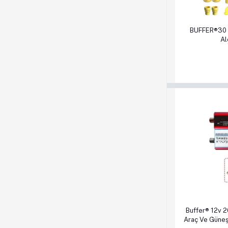
Sepete Ek
BUFFER®30 P
Al
Sepete Ek
Buffer® 12v 2
Araç Ve Güneş 