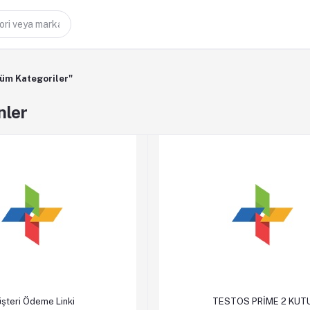
üm Kategoriler"
nler
le
Hemen Al
Sepete Ekle
Hem
şteri Ödeme Linki
TESTOS PRİME 2 KUT