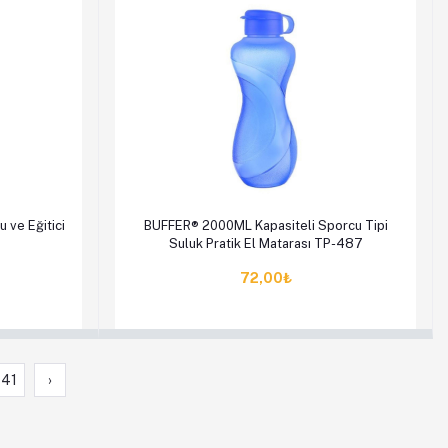
en Al
Sepete Ekle
Hemen Al
 ve Eğitici
BUFFER® 2000ML Kapasiteli Sporcu Tipi
Suluk Pratik El Matarası TP-487
72,00₺
41
›