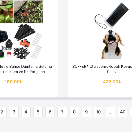
le
Hemen Al
Sepete Ekle
Hem
Metre Bahçe Damlama Sulama
BUFFER® Ultrasonik Köpek Kovucu
eti Hortum ve Ek Parçaları
Cihaz
180,00₺
432,00₺
2
3
4
5
6
7
8
9
10
...
40