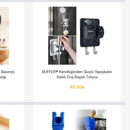
en Al
Sepete Ekle
Hemen Al
Basınçlı
BUFFER® Kendiliğinden Güçlü Yapışkanlı
lığı
Askılı Duş Başlık Tutucu
42,00₺