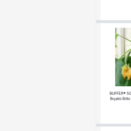
Priz 
Sepete Ek
BUFFER® 50 
Bıçaklı Bitk