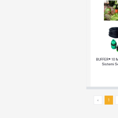
Sepete Ek
BUFFER® 10 
Sistemi S
‹
1