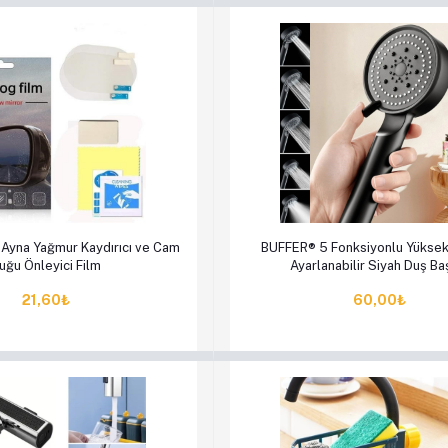
le
Hemen Al
Sepete Ekle
Hem
Ayna Yağmur Kaydırıcı ve Cam
BUFFER® 5 Fonksiyonlu Yüksek 
uğu Önleyici Film
Ayarlanabilir Siyah Duş Baş
21,60₺
60,00₺