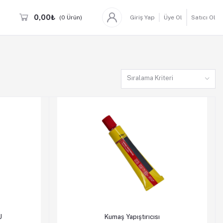
0,00₺
(
0
Ürün)
Giriş Yap
Üye Ol
Satıcı Ol
Sıralama Kriteri
en Al
Sepete Ekle
Hemen Al
U
Kumaş Yapıştırıcısı