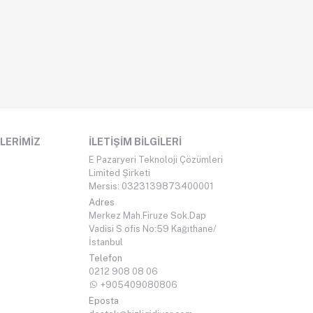
LERIMIZ
İLETIŞIM BILGILERI
E Pazaryeri Teknoloji Çözümleri
Limited Şirketi
Mersis: 0323139873400001
Adres
Merkez Mah.Firuze Sok.Dap
Vadisi S ofis No:59 Kağıthane/
İstanbul
Telefon
0212 908 08 06
+905409080806
Eposta