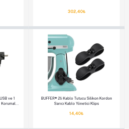
302,40₺
en Al
Sepete Ekle
Hemen Al
USB ve 1
BUFFER® 2li Kablo Tutucu Silikon Kordon
m Korumalı
Sarıcı Kablo Yönetici Klips
14,40₺