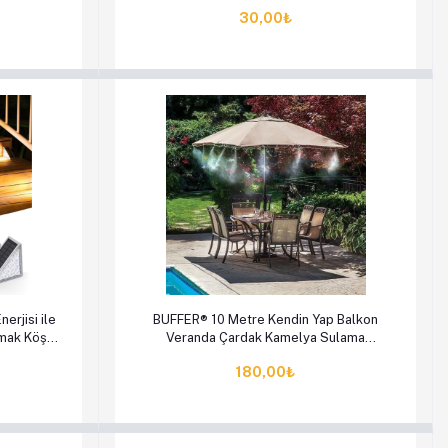
30,00₺
en Al
Sepete Ekle
Hemen Al
rjisi ile
BUFFER® 10 Metre Kendin Yap Balkon
amak Köşe
Veranda Çardak Kamelya Sulama
Serinletme ve Nemlendirme Sistemi
180,00₺